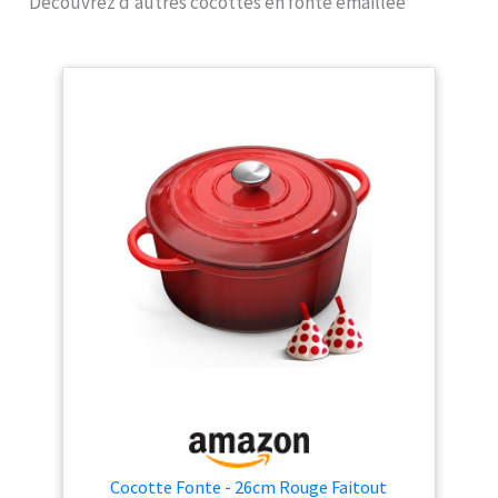
Découvrez d’autres cocottes en fonte émaillée
de la chaleur, Construction
en fonte pour cuire, faire
braiser et faire mijoter à
faible consommation
d'énergie, Convient aux
fours et à tous types de
surfaces de cuisson, dont
induction Grandes
poignées avec une prise
en sûre et confortable
pour la soulever et la
transporter, même avec
des gants de cuisine, Émail
intérieur clair résistant aux
rayures, Couvercle en
fonte émaillée avec bouton
élégant en acier inoxydable
Facile à utiliser et à
nettoyer : Pour tous types
de plaques de cuisson
(dont induction), fours et
Cocotte Fonte - 26cm Rouge Faitout