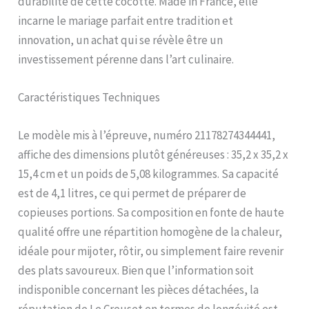
durabilité de cette cocotte. Made in France, elle
pour la soulever et la
transporter, même avec
incarne le mariage parfait entre tradition et
des gants de cuisine, Émail
innovation, un achat qui se révèle être un
intérieur clair résistant aux
investissement pérenne dans l’art culinaire.
rayures, Couvercle en
fonte émaillée avec bouton
élégant en acier inoxydable
Caractéristiques Techniques
Facile à utiliser et à
nettoyer : Pour tous types
de plaques de cuisson
Le modèle mis à l’épreuve, numéro 21178274344441,
(dont induction), fours et
affiche des dimensions plutôt généreuses : 35,2 x 35,2 x
grils, Poignées des deux
15,4 cm et un poids de 5,08 kilogrammes. Sa capacité
côtés, Émail facile à laver,
Passe au lave-vaisselle,
est de 4,1 litres, ce qui permet de préparer de
Garantie à vie Contenu : 1x
copieuses portions. Sa composition en fonte de haute
Cocotte en Fonte Émaillée
qualité offre une répartition homogène de la chaleur,
Signature avec Couvercle,
Ø 27 cm, Ovale, 4.1 L,
idéale pour mijoter, rôtir, ou simplement faire revenir
Dimensions avec poignées
des plats savoureux. Bien que l’information soit
et couvercle : 35.2 x 22.6 x
indisponible concernant les pièces détachées, la
15.4 cm, Poids : 4.43 kg,
Couleur : Chambray,