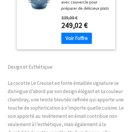
avec couvercle pour
Ovale, 4.1 L, 4.425 kg,
préparer de délicieux plats
Chambray,
en cocotte, des rôtis, des
21178274344441
339,00 €
ragoûts et bien plus
249,02 €
encore, Pour 4-5
personnes, Forme ovale,
Fabriqué en France Idéale
pour servir les plats et les
maintenir au chaud grâce à
une répartition et une
conservation homogènes
Design et Esthétique
de la chaleur, Construction
en fonte pour cuire, faire
La cocotte Le Creuset en fonte émaillée signature se
braiser et faire mijoter à
faible consommation
distingue d’abord par son design élégant et sa couleur
d'énergie, Convient aux
chambray, une teinte bleutée raffinée qui apporte une
fours et à tous types de
touche de sophistication à n’importe quelle cuisine. Le
surfaces de cuisson, dont
induction Grandes
soin apporté au revêtement en émail contribue non
poignées avec une prise
seulement à l’esthétique, mais également à la
en sûre et confortable