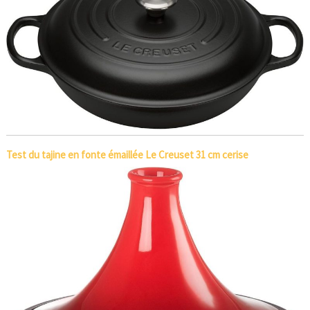
Test du tajine en fonte émaillée Le Creuset 31 cm cerise