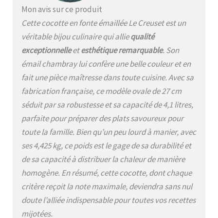
rayures, Couvercle en
Mon avis sur ce produit
fonte émaillée avec bouton
Cette cocotte en fonte émaillée Le Creuset est un
élégant en acier inoxydable
Facile à utiliser et à
véritable bijou culinaire qui allie
qualité
nettoyer : Pour tous types
exceptionnelle
et
esthétique remarquable
. Son
de plaques de cuisson
émail chambray lui confère une belle couleur et en
(dont induction), fours et
grils, Poignées des deux
fait une pièce maîtresse dans toute cuisine. Avec sa
côtés, Émail facile à laver,
fabrication française, ce modèle ovale de 27 cm
Passe au lave-vaisselle,
séduit par sa robustesse et sa capacité de 4,1 litres,
Garantie à vie Contenu : 1x
Cocotte en Fonte Émaillée
parfaite pour préparer des plats savoureux pour
Signature avec Couvercle,
toute la famille. Bien qu’un peu lourd à manier, avec
Ø 27 cm, Ovale, 4.1 L,
ses 4,425 kg, ce poids est le gage de sa durabilité et
Dimensions avec poignées
et couvercle : 35.2 x 22.6 x
de sa capacité à distribuer la chaleur de manière
15.4 cm, Poids : 4.43 kg,
homogène. En résumé, cette cocotte, dont chaque
Couleur : Chambray,
critère reçoit la note maximale, deviendra sans nul
21178274344441
doute l’alliée indispensable pour toutes vos recettes
mijotées.