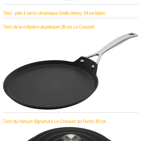
Test : plat à tarte céramique Emile Henry 24 cm blanc
Test de la crêpière aluminium 28 cm Le Creuset
Test du faitout Signature Le Creuset en fonte 30 cm