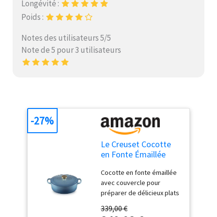
Longévité :
Poids :
Notes des utilisateurs 5/5
Note de 5 pour 3 utilisateurs
-27%
Le Creuset Cocotte
en Fonte Émaillée
Signature avec
Cocotte en fonte émaillée
Couvercle, Ø 27 cm,
avec couvercle pour
Ovale, 4.1 L, 4.425 kg,
préparer de délicieux plats
Chambray,
en cocotte, des rôtis, des
21178274344441
339,00 €
ragoûts et bien plus