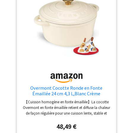
conditions parfaites pour rôtir ou braiser les aliments et
permet en plus d'économiser de l'énergie. UN GOUT
AUTHENTIQUE ET LES SAVEURS D’AUTREFOIS : le faitout
en fonte VeHome assure une cuisson des aliments en
douceur et pleine d’arôme. Elle reste le meilleur mode
de cuisson lente pour les viandes. COUVERCLE AVEC
RELIEF INTERIEUR : à la différence de nombreuse
cocotte en fonte émaillée, la cocotte VeoHome
possède un couvercle spécial avec rétention d’humidité
et un arrosage continue pour conserver tout le juteux
de vos plats
Overmont Cocotte Ronde en Fonte
Émaillée 24 cm 4,3 L,Blanc Crème
【Cuisson homogène en fonte émaillée】La cocotte
Overmont en fonte émaillée retient et diffuse la chaleur
de façon régulière pour une cuisson lente, stable et
savoureuse. Idéale pour préparer du pain maison, des
ragoûts, des plats mijotés, des soupes épaisses, des
48,49 €
viandes braisées ou des légumes fondants. 【Plusieurs