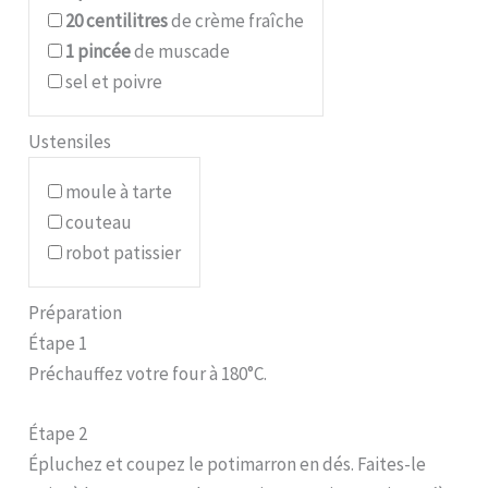
20
centilitres
de crème fraîche
1
pincée
de muscade
sel et poivre
Ustensiles
moule à tarte
couteau
robot patissier
Préparation
Étape 1
Préchauffez votre four à 180°C.
Étape 2
Épluchez et coupez le potimarron en dés. Faites-le