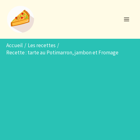
Aller
R
au
e
contenu
c
h
e
Accueil
Les recettes
Recette : tarte au Potimarron, jambon et Fromage
r
c
h
e
r