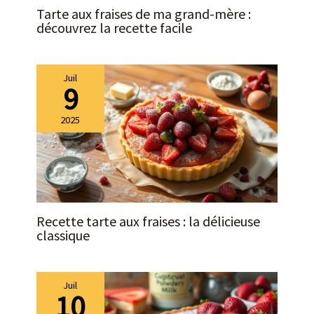
Tarte aux fraises de ma grand-mère :
européen : nos plaques de
découvrez la recette facile
verre sont fabriquées avec
le plus grand soin dans
l'Union européenne.
L'écologie est très
Juil
9
importante pour nous.
C'est pourquoi les plaques
sont 100% recyclables
2025
Recette tarte aux fraises : la délicieuse
classique
Juil
10