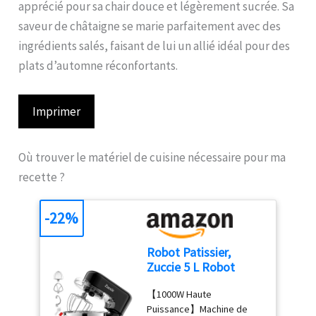
apprécié pour sa chair douce et légèrement sucrée. Sa
saveur de châtaigne se marie parfaitement avec des
ingrédients salés, faisant de lui un allié idéal pour des
plats d’automne réconfortants.
Imprimer
Où trouver le matériel de cuisine nécessaire pour ma
recette ?
-22%
Robot Patissier,
Zuccie 5 L Robot
Pâtissier, 1000W
【1000W Haute
Robot Cuisine avec
Puissance】Machine de
Fouet, Batteur,