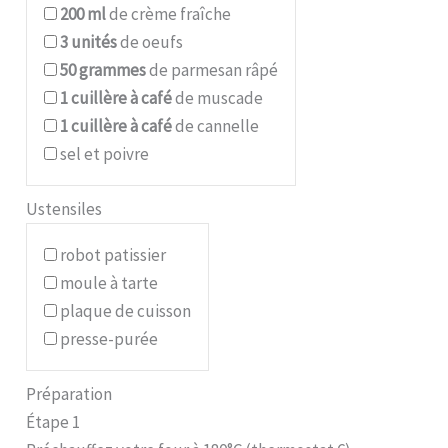
200
ml
de crème fraîche
3
unités
de oeufs
50
grammes
de parmesan râpé
1
cuillère à café
de muscade
1
cuillère à café
de cannelle
sel et poivre
Ustensiles
robot patissier
moule à tarte
plaque de cuisson
presse-purée
Préparation
Étape 1