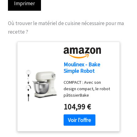
Imprimer
Où trouver le matériel de cuisine nécessaire pour ma
recette ?
Moulinex - Bake
Simple Robot
Pâtissier compact
COMPACT : Avec son
fouet, batteur et
design compact, le robot
crochet
pâtissierBake
Simples'adapte
104,99 €
parfaitement à toutes les
cuisines - sataillen'est pas
plus grande qu'une feuille
de papier A4. FACILE À
UTILISER : Un seul bouton