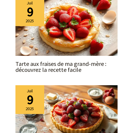
Juil
d'être pratique pour
9
cuisiner, son design
permet un nettoyage
2025
facile, passe au lave-
vaisselle et facilite
l'entretien quotidien dans
la cuisine
Tarte aux fraises de ma grand-mère :
découvrez la recette facile
Juil
9
2025