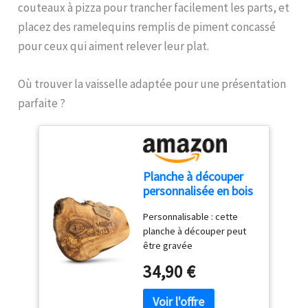
Entretien : ne convient pas
couteaux à pizza pour trancher facilement les parts, et
restes ou préparez des
au lave-vaisselle
plats directement à partir
placez des ramelequins remplis de piment concassé
du congélateur sans perte
pour ceux qui aiment relever leur plat.
de qualité DIMENSIONS:
Avec un diamètre intérieur
de 28,8 cm et un diamètre
Où trouver la vaisselle adaptée pour une présentation
extérieur de 32 cm, ce
parfaite ?
moule à pizza convient à la
plupart des fours et est
pratique pour les pizzas
traditionnelles ou maison.
Planche à découper
personnalisée en bois
d'olivier rustique avec
Personnalisable : cette
gravure comme
planche à découper peut
cadeau individuel (25-
être gravée
29 cm)
individuellement, que ce
34,90 €
soit avec un message
spécial ou un nom, et est
donc parfaite comme