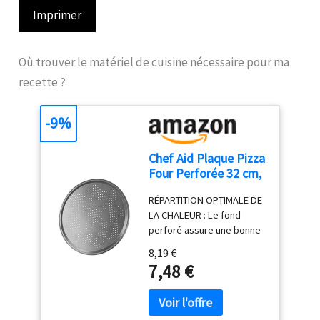
Imprimer
Où trouver le matériel de cuisine nécessaire pour ma
recette ?
-9%
Chef Aid Plaque Pizza
Four Perforée 32 cm,
Plaque à Pizza
RÉPARTITION OPTIMALE DE
Antiadhésive pour
LA CHALEUR : Le fond
Cuisson Homogène,
perforé assure une bonne
Acier Carbone, Passe
circulation de l'air et rend
Congélateur et
8,19 €
chaque pizza
Réfrigérateur, Gris
7,48 €
délicieusement
croustillante. Idéal pour les
pizzas maison et surgelées