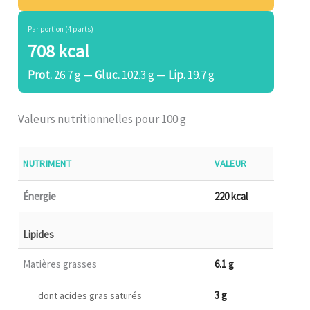
Par portion (4 parts)
708 kcal
Prot.
26.7 g —
Gluc.
102.3 g —
Lip.
19.7 g
Valeurs nutritionnelles pour 100 g
NUTRIMENT
VALEUR
Énergie
220 kcal
Lipides
Matières grasses
6.1 g
3 g
dont acides gras saturés