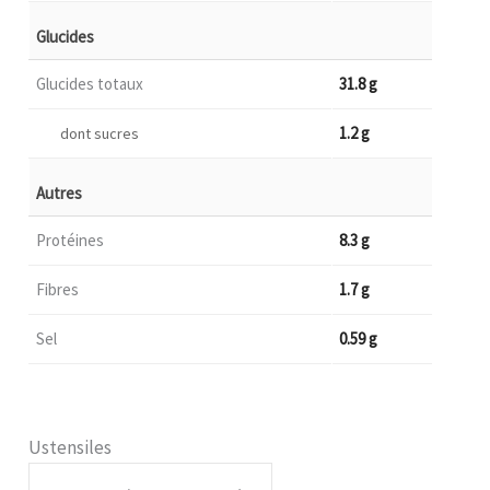
Glucides
Glucides totaux
31.8 g
1.2 g
dont sucres
Autres
Protéines
8.3 g
Fibres
1.7 g
Sel
0.59 g
Ustensiles