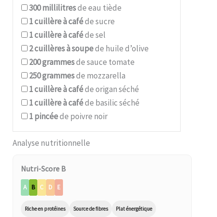
300
millilitres
de eau tiède
1
cuillère à café
de sucre
1
cuillère à café
de sel
2
cuillères à soupe
de huile d’olive
200
grammes
de sauce tomate
250
grammes
de mozzarella
1
cuillère à café
de origan séché
1
cuillère à café
de basilic séché
1
pincée
de poivre noir
Analyse nutritionnelle
Nutri-Score B
A
B
C
D
E
Riche en protéines
Source de fibres
Plat énergétique