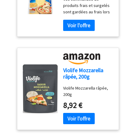
produits frais et surgelés
sont gardées au frais lors
de la livraison grâce à des
sacs isothermes et des
blocs réfrigérants
Violife Mozzarella
râpée, 200g
Violife Mozzarella râpée,
200g
8,92 €