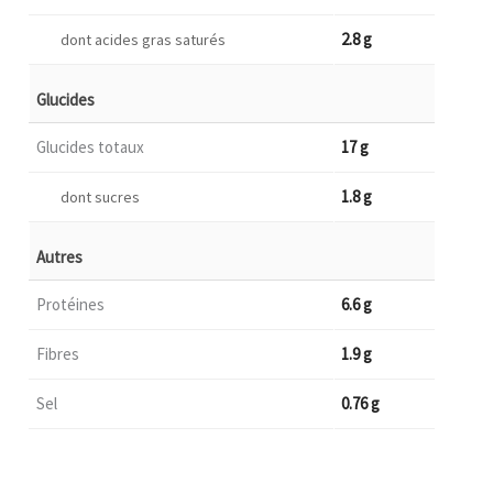
2.8 g
dont acides gras saturés
Glucides
Glucides totaux
17 g
1.8 g
dont sucres
Autres
Protéines
6.6 g
Fibres
1.9 g
Sel
0.76 g