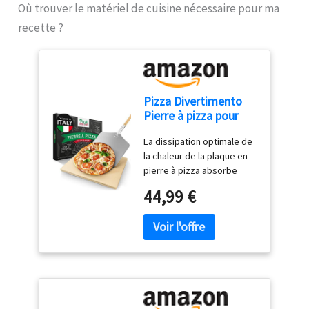
Où trouver le matériel de cuisine nécessaire pour ma
recette ?
Pizza Divertimento
Pierre à pizza pour
four - Avec pelle à
La dissipation optimale de
pizza en bois - Pierre
la chaleur de la plaque en
pizza en cordiérite -
pierre à pizza absorbe
Pour une base
l'excès de liquide en un clin
croustillante et une
44,99 €
d'œil. L'excellente pierre
juteuse
de cuisson assure une
pizza savoureuse comme
en Italie : avec un fond
croustillant et une
garniture juteuse
Utilisation polyvalente :
que ce soit au four, au