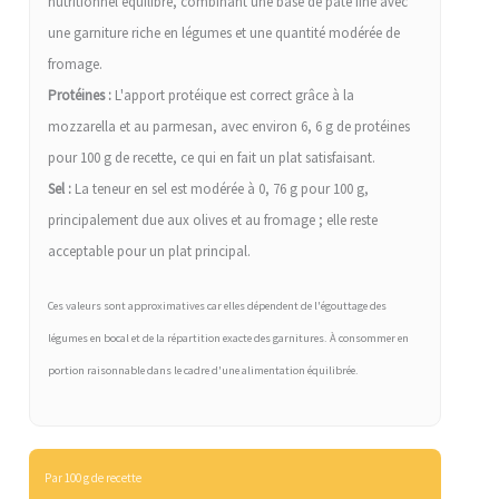
nutritionnel équilibré, combinant une base de pâte fine avec
une garniture riche en légumes et une quantité modérée de
fromage.
Protéines :
L'apport protéique est correct grâce à la
mozzarella et au parmesan, avec environ 6, 6 g de protéines
pour 100 g de recette, ce qui en fait un plat satisfaisant.
Sel :
La teneur en sel est modérée à 0, 76 g pour 100 g,
principalement due aux olives et au fromage ; elle reste
acceptable pour un plat principal.
Ces valeurs sont approximatives car elles dépendent de l'égouttage des
légumes en bocal et de la répartition exacte des garnitures. À consommer en
portion raisonnable dans le cadre d'une alimentation équilibrée.
Par 100 g de recette