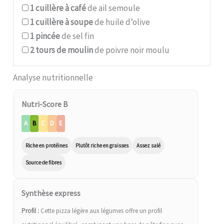
1
cuillère à café
de ail semoule
1
cuillère à soupe
de huile d’olive
1
pincée
de sel fin
2
tours de moulin
de poivre noir moulu
Analyse nutritionnelle
Nutri-Score B
A
B
C
D
E
Riche en protéines
Plutôt riche en graisses
Assez salé
Source de fibres
Synthèse express
Profil :
Cette pizza légère aux légumes offre un profil