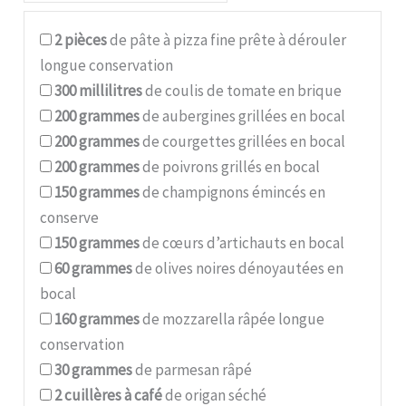
2
pièces
de pâte à pizza fine prête à dérouler
longue conservation
300
millilitres
de coulis de tomate en brique
200
grammes
de aubergines grillées en bocal
200
grammes
de courgettes grillées en bocal
200
grammes
de poivrons grillés en bocal
150
grammes
de champignons émincés en
conserve
150
grammes
de cœurs d’artichauts en bocal
60
grammes
de olives noires dénoyautées en
bocal
160
grammes
de mozzarella râpée longue
conservation
30
grammes
de parmesan râpé
2
cuillères à café
de origan séché