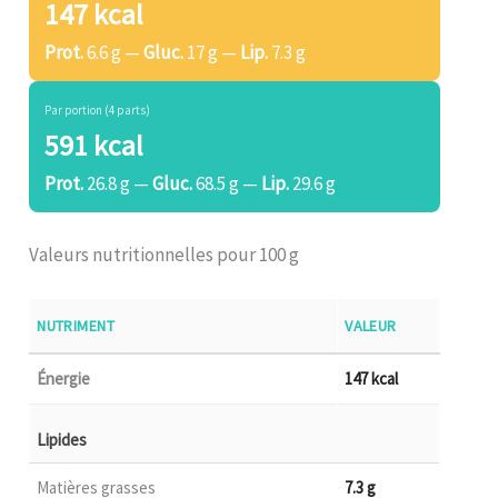
147 kcal
Prot.
6.6 g —
Gluc.
17 g —
Lip.
7.3 g
Par portion (4 parts)
591 kcal
Prot.
26.8 g —
Gluc.
68.5 g —
Lip.
29.6 g
Valeurs nutritionnelles pour 100 g
NUTRIMENT
VALEUR
Énergie
147 kcal
Lipides
Matières grasses
7.3 g