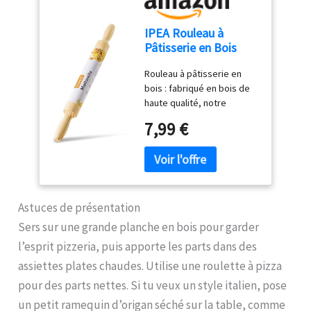
pâtisserie ! COMPOSITION
Métal, bois de hêtre.
IPEA Rouleau à
DIMENSIONS 25x6,5cm.
Pâtisserie en Bois
CONTENU 1 x rouleau à
avec Poignées -
pâtisserie en bois de
Rouleau à pâtisserie en
Rouleau à Pâtisserie
hêtre. REMARQUE Ne pas
bois : fabriqué en bois de
avec Surface
mettre le produit dans le
haute qualité, notre
Antiadhésive pour
lave-vaisselle + ne pas
rouleau à pâtisserie offre
étendre et pétrir les
tremper le produit dans
7,99 €
un design ergonomique qui
Pâtes Fraîches, les
l'eau
s'adapte parfaitement à
Pizzas, les Biscuits,
votre main, assurant une
les Raviolis
prise ferme et confortable
lors de l'utilisation.
Résistant et durable, il est
Astuces de présentation
conçu pour résister à
Sers sur une grande planche en bois pour garder
l'usure quotidienne dans la
l’esprit pizzeria, puis apporte les parts dans des
cuisine. Polyvalence en
cuisine : avec notre rouleau
assiettes plates chaudes. Utilise une roulette à pizza
à pâtisserie de cuisine,
pour des parts nettes. Si tu veux un style italien, pose
préparer de délicieux plats
un petit ramequin d’origan séché sur la table, comme
devient un jeu d'enfant.