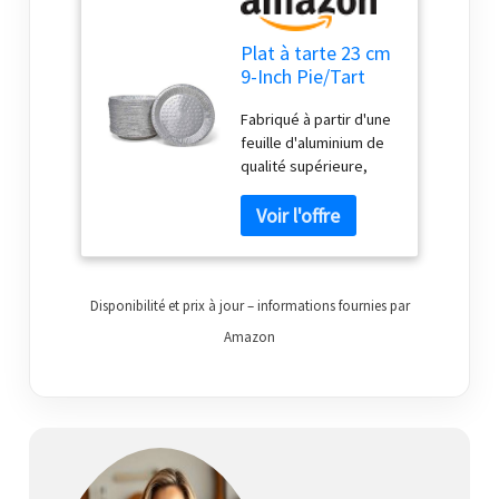
Plat à tarte 23 cm
9-Inch Pie/Tart
Pans
Fabriqué à partir d'une
feuille d'aluminium de
qualité supérieure,
robuste, recyclable et
empilable pour un
rangement pratique La
lèvre bouclée
maintient votre croûte
en place et garantit
Disponibilité et prix à jour – informations fournies par
que vos tartes restent
Amazon
en une seule pièce
Conçus pour la
durabilité et la
polyvalence, les fonds
plats encouragent la
cuisson, le
réchauffement et la