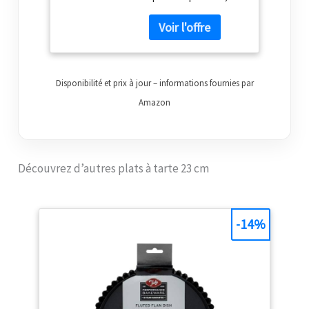
robuste, recyclable et
empilable pour un
rangement pratique La
lèvre bouclée
maintient votre croûte
en place et garantit
Disponibilité et prix à jour – informations fournies par
que vos tartes restent
Amazon
en une seule pièce
Conçus pour la
durabilité et la
polyvalence, les fonds
Découvrez d’autres plats à tarte 23 cm
plats encouragent la
cuisson, le
réchauffement et la
congélation uniformes
-14%
; transportez votre
tarte avec facilité
Nettoyage facile et
jetable. Jetez les
moules jetables en
aluminium après