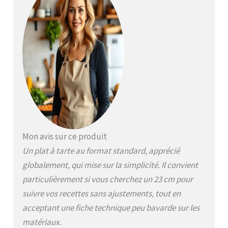
congélation uniformes
; transportez votre
tarte avec facilité
Nettoyage facile et
jetable. Jetez les
moules jetables en
aluminium après
utilisation et oubliez le
nettoyage fastidieux
Parfait pour les
collectes de fonds, les
événements scolaires,
Mon avis sur ce produit
les fêtes
d'anniversaire ou les
Un plat à tarte au format standard, apprécié
vacances comme Noël
globalement, qui mise sur la simplicité. Il convient
et Thanksgiving ; idéal
particulièrement si vous cherchez un 23 cm pour
pour les tartes, les
muffins, les gâteaux
suivre vos recettes sans ajustements, tout en
acceptant une fiche technique peu bavarde sur les
matériaux.