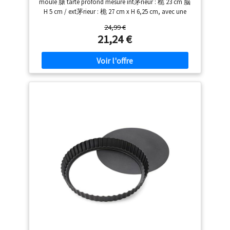
moule 脿 tarte profond mesure int茅rieur : 桅 23 cm 脳
H 5 cm / ext茅rieur : 桅 27 cm x H 6,25 cm, avec une
capacit茅 de 1500 ml (maximum 1800 ml). C'est le plat
24,99 €
脿 p芒tisserie parfait pour tout, de la tarte aux pommes
21,24 €
classique et des quiches aux tartes et tourtes. Ses
dimensions accueillent facilement les recettes standard
et m锚me les garnitures de tartes du commerce, ce qui
en fait un moule 脿 tarte indispensable pour la cuisson.