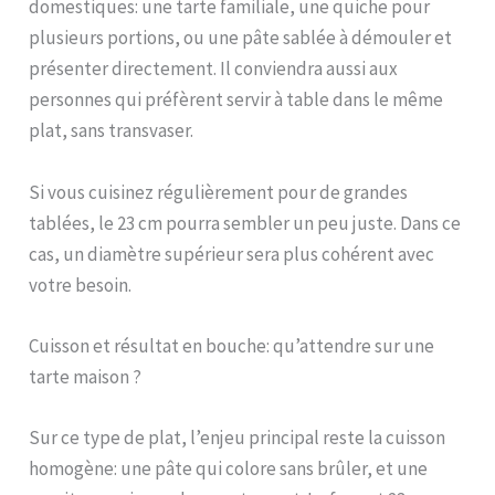
événements scolaires,
domestiques: une tarte familiale, une quiche pour
les fêtes d'anniversaire
plusieurs portions, ou une pâte sablée à démouler et
ou les vacances comme
présenter directement. Il conviendra aussi aux
Noël et Thanksgiving ;
idéal pour les tartes, les
personnes qui préfèrent servir à table dans le même
muffins, les gâteaux
plat, sans transvaser.
Si vous cuisinez régulièrement pour de grandes
tablées, le 23 cm pourra sembler un peu juste. Dans ce
cas, un diamètre supérieur sera plus cohérent avec
votre besoin.
Cuisson et résultat en bouche: qu’attendre sur une
tarte maison ?
Sur ce type de plat, l’enjeu principal reste la cuisson
homogène: une pâte qui colore sans brûler, et une