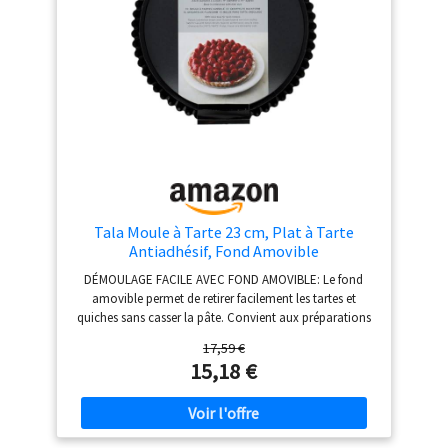
utilisation et oubliez le
nettoyage fastidieux
Parfait pour les
collectes de fonds, les
événements scolaires,
les fêtes
d'anniversaire ou les
vacances comme Noël
et Thanksgiving ; idéal
pour les tartes, les
muffins, les gâteaux
Tala Moule à Tarte 23 cm, Plat à Tarte
Antiadhésif, Fond Amovible
DÉMOULAGE FACILE AVEC FOND AMOVIBLE: Le fond
amovible permet de retirer facilement les tartes et
quiches sans casser la pâte. Convient aux préparations
sucrées et salées avec une base délicate RÉPARTITION
17,59 €
UNIFORME DE LA CHALEUR: Fabriqué en acier au
15,18 €
carbone robuste assurant une diffusion homogène de
la chaleur. Favorise une cuisson régulière de la pâte et
de la garniture REVÊTEMENT ANTIADHÉSIF DOUBLE
COUCHE: Le revêtement antiadhésif Eclipse à double