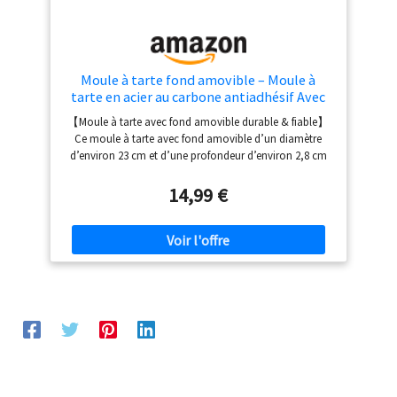
Moule à tarte fond amovible – Moule à
tarte en acier au carbone antiadhésif Avec
un design à bords ondulés, pour la
【Moule à tarte avec fond amovible durable & fiable】
confection de tartes, tartelettes aux œufs,
Ce moule à tarte avec fond amovible d’un diamètre
quiches, brownies et tartes aux fruits
d’environ 23 cm et d’une profondeur d’environ 2,8 cm
est fabriqué en acier au carbone de haute qualité,
offrant une excellente stabilité, une bonne conductivité
14,99 €
thermique et une longue durabilité. Idéal pour cuire des
tartes sucrées, quiches et gâteaux maison, il convient
aussi bien comme plat à tarte, moule quiche, moule
tartelette et moules à pâtisserie pour un usage
quotidien ou festif. 【Fond amovible pour un
démoulage simple & propre】 Grâce à sa base
amovible, ce moule a tarte fond amovible permet de
retirer facilement vos préparations sans casser la pâte ni
abîmer la structure. Les tartes, quiches et desserts
gardent une belle forme, ce qui facilite la découpe, la
présentation et le service. Un véritable atout pour la
cuisine familiale comme pour les passionnés de