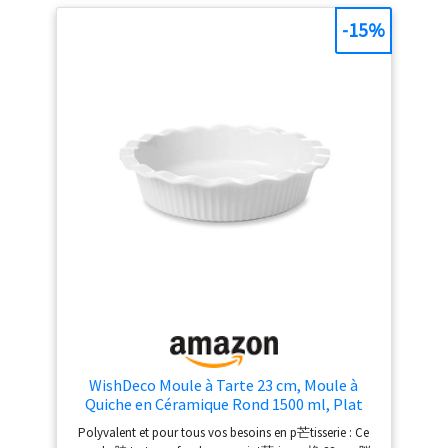
couche limite l’adhérence et facilite le nettoyage après
utilisation. Adapté à une utilisation régulière en
-15%
pâtisserie STRUCTURE ROBUSTE ET RÉSISTANTE AU
FOUR: La conception solide résiste aux températures
élevées et à une utilisation fréquente. Compatible avec
le four jusqu’à 240 degrés pour tartes quiches et flans
DIMENSIONS ET ENTRETIEN: Dimensions extérieures 23
cm de diamètre et 3,5 cm de hauteur. Compatible
réfrigérateur congélateur et lave vaisselle. Sans BPA ni
PTFE avec taille embossée
WishDeco Moule à Tarte 23 cm, Moule à
Quiche en Céramique Rond 1500 ml, Plat
Four à Gratin Blanc, Résistant au Four
Polyvalent et pour tous vos besoins en p芒tisserie : Ce