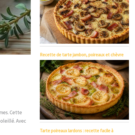
Recette de tarte jambon, poireaux et chèvre
umes. Cette
oleillé. Avec
Tarte poireaux lardons : recette facile à