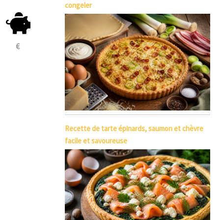
congeler
€
Recette de tarte épinards, saumon et chèvre
facile et savoureuse