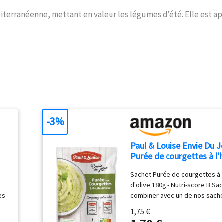
éditerranéenne, mettant en valeur les légumes d’été. Elle est a
-3%
Paul & Louise Envie Du J
Purée de courgettes à l'h
d'olive 180g - Sachet mi
Sachet Purée de courgettes à l
lic
ondable - Prêt en 2 min -
d'olive 180g - Nutri-score B Sa
combiner avec nos sache
es
combiner avec un de nos sach
viande ou de poisson
viande ou de poisson "ENVIE D
1,75 €
n
Avec les 20 recettes de notre