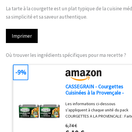
La tarte à la courgette est un plat typique de la cuisine m
sa simplicité et sa saveur authentique.
Imprimer
Où trouver les ingrédients spécifiques pour ma recette ?
-9%
CASSEGRAIN - Courgettes
Cuisinées à la Provençale -
Courgettes & Tomates, Huile
Les informations ci-dessous
d'Olive Vierge Extra 1,9%, Basi
s'appliquent à chaque unité du pack
- Sans Additif - Nutri-Score A -
COURGETTES A LA PROVENCALE : Fait
Emballage 100% Recyclable -
entrer le soleil dans votre assiette
375 g (Lot de 2)
6,74 €
grâce à nos courgettes Cassegrain e