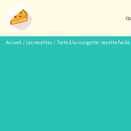
Aller
au
Qu
contenu
Accueil
Les recettes
Tarte à la courgette : recette facil