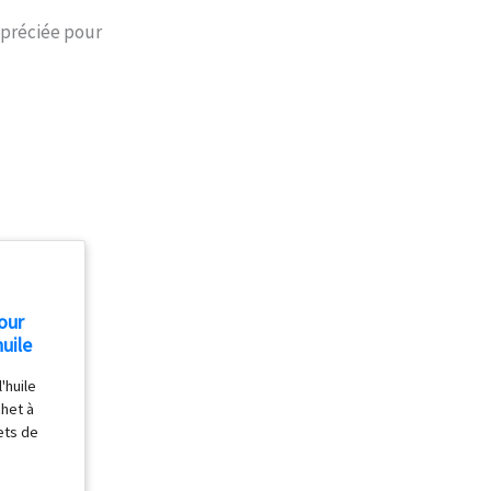
ppréciée pour
our
uile
cro
'huile
 À
chet à
ts de
ets de
U JOUR".
 gamme ,