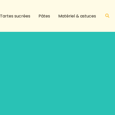
R
e
Rech
Tartes sucrées
Pâtes
Matériel & astuces
c
h
e
r
c
h
e
r